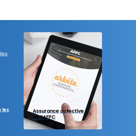
lles
 les
Assurance collective
de l’AFPC