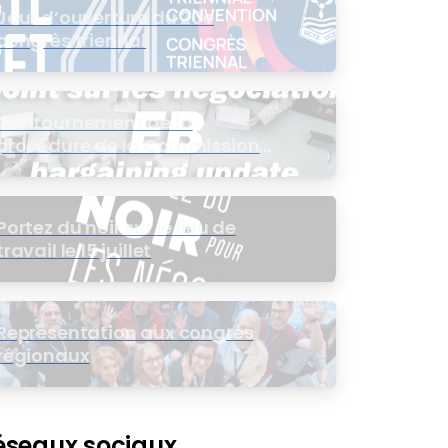
Jour d’ouverture du 20e
congrès triennal
Contournement de la
procédure de la Commission
de l’intérêt public (CIP) pour le
groupe EB
Portez du noir sur le lieu de
travail le 15 juillet
Représentation aux congrès
régionaux
éseaux sociaux