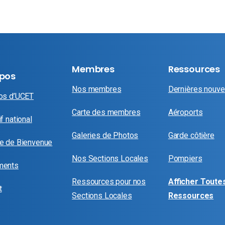
Membres
Ressources
opos
Nos membres
Dernières nouve
os d’UCET
Carte des membres
Aéroports
f national
Galeries de Photos
Garde côtière
e de Bienvenue
Nos Sections Locales
Pompiers
ments
Ressources pour nos
Afficher Toutes
t
Sections Locales
Ressources