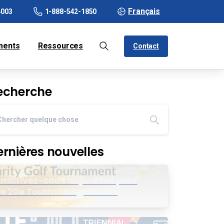
Français
4003
1-888-542-1850
ments
Ressources
Contact
echerche
ernières nouvelles
Inscrivez-cous aujord’hui pour
le 20e Tournoi de golf Mike
Wing